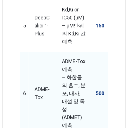
Kd,Ki or
DeepC
IC50 (μM)
5
Alici™-
– μM단위
150
Plus
의 Kd,Ki 값
예측
ADME-Tox
예측
– 화합물
의 흡수, 분
ADME-
6
포, 대사,
500
Tox
배설 및 독
성
(ADMET)
예측