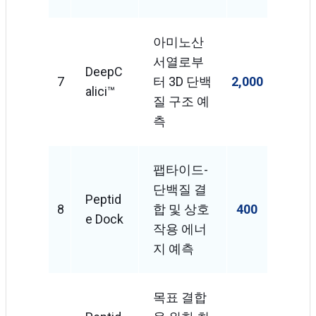
아미노산
서열로부
DeepC
7
터 3D 단백
2,000
Alici™
질 구조 예
측
팹타이드-
단백질 결
Peptid
8
합 및 상호
400
E Dock
작용 에너
지 예측
목표 결합