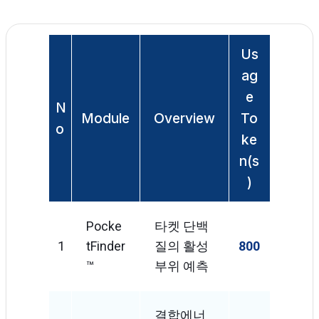
Us
ag
e
N
Module
Overview
To
o
ke
n(s
)
Pocke
타켓 단백
1
TFinder
질의 활성
800
™
부위 예측
결합에너