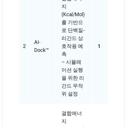
지
(Kcal/mol)
를 기반으
로 단백질-
리간드 상
AI-
2
호작용 예
1
Dock™
측
– 시뮬레
이션 실행
을 위한 리
간드 무작
위 설정
결합에너
지