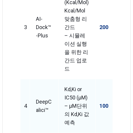
(Kcal/mol)
Kcal/mol
AI-
맞춤형 리
3
Dock™
간드
200
-Plus
– 시뮬레
이션 실행
을 위한 리
간드 업로
드
Kd,Ki or
IC50 (μM)
DeepC
4
– μM단위
100
Alici™
의 Kd,Ki 값
예측